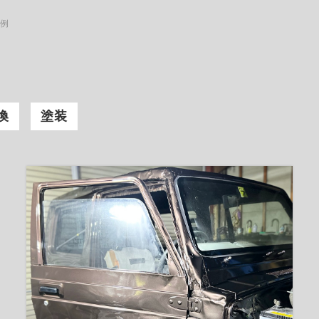
事例
換
塗装