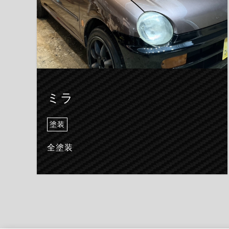
ミラ
塗装
全塗装